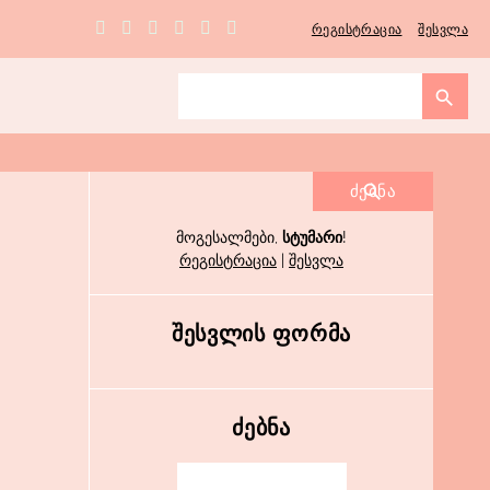
რეგისტრაცია
შესვლა
მოგესალმები
,
სტუმარი
!
რეგისტრაცია
|
შესვლა
ᲨᲔᲡᲕᲚᲘᲡ ᲤᲝᲠᲛᲐ
ᲫᲔᲑᲜᲐ