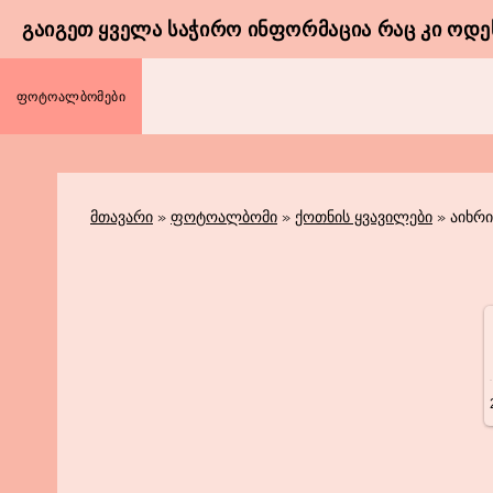
ᲒᲐᲘᲒᲔᲗ ᲧᲕᲔᲚᲐ ᲡᲐᲭᲘᲠᲝ ᲘᲜᲤᲝᲠᲛᲐᲪᲘᲐ ᲠᲐᲪ ᲙᲘ ᲝᲓᲔᲡ
ᲤᲝᲢᲝᲐᲚᲑᲝᲛᲔᲑᲘ
მთავარი
»
ფოტოალბომი
»
ქოთნის ყვავილები
» აიხრ