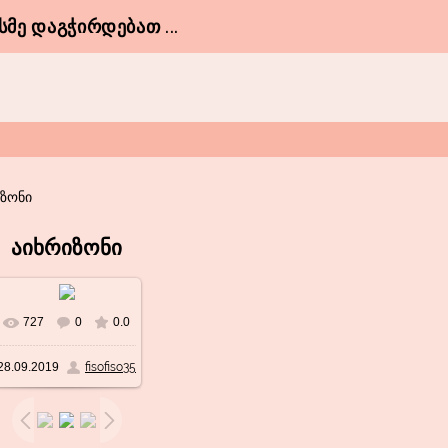
ᲛᲔ ᲓᲐᲒᲭᲘᲠᲓᲔᲑᲐᲗ ...
იზონი
აიხრიზონი
727
0
0.0
28.09.2019
fisofiso35