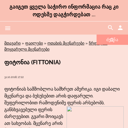
ᲒᲐᲘᲒᲔᲗ ᲧᲕᲔᲚᲐ ᲡᲐᲭᲘᲠᲝ ᲘᲜᲤᲝᲠᲛᲐᲪᲘᲐ ᲠᲐᲪ ᲙᲘ
ᲝᲓᲔᲡᲛᲔ ᲓᲐᲒᲭᲘᲠᲓᲔᲑᲐᲗ ...
search
person
menu
მთავარი
»
ფაილები
»
ოთახის მცენარეები
»
ჩრდილის
მოყვარული მცენარეები
ᲤᲘᲢᲝᲜᲘᲐ (FITTONIA)
31.10.2018, 17:22
ფიტონიას სამშობლოა სამხრეთ ამერიკა. იგი დაბალი
მცენარეა და ბუსუსებით არის დაფარული.
შეფერილობით რამოდენიმე ფერის არსებობს,
განსხვავებული ფერის
ძარღვებით. გვარი მოიცავს
ათ სახეობას. მცენარე არის