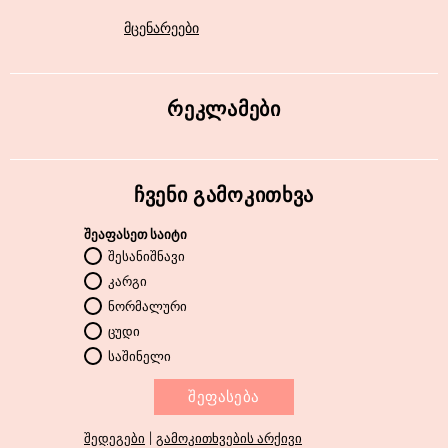
მცენარეები
ᲠᲔᲙᲚᲐᲛᲔᲑᲘ
ᲩᲕᲔᲜᲘ ᲒᲐᲛᲝᲙᲘᲗᲮᲕᲐ
შეაფასეთ საიტი
შესანიშნავი
კარგი
ნორმალური
ცუდი
საშინელი
|
შედეგები
გამოკითხვების არქივი